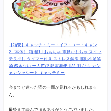
【猫壱】キャッチ・ミー・イフ・ユー・キャン
2（本体） 猫 猫用 おもちゃ 電動おもちゃ スイッ
チ長押し タイマー付き ストレス解消 運動不足解
消 飽きない 一人遊び 乾電池使用品 羽 ひも カシ
ャカシャシート キャッチミー
今までと違った猫の一面が見れるかもしれませ
ん。
最後まで読んで頂きありがとうございました。