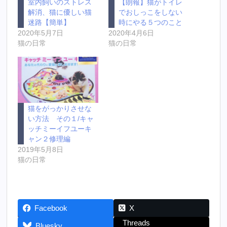
室内飼いのストレス
【朗報】猫がトイレ
解消、猫に優しい猫
でおしっこをしない
迷路【簡単】
時にやる５つのこと
2020年5月7日
2020年4月6日
猫の日常
猫の日常
猫をがっかりさせな
い方法 その１/キャ
ッチミーイフユーキ
ャン２修理編
2019年5月8日
猫の日常
Facebook
X
Threads
Bluesky