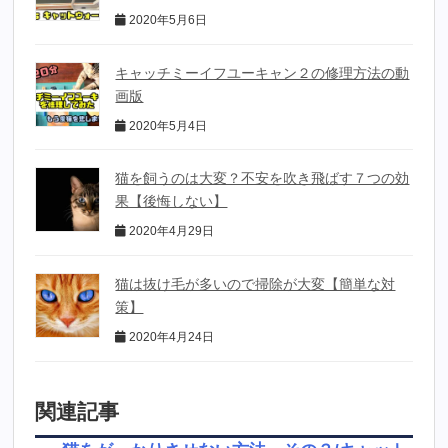
2020年5月6日
キャッチミーイフユーキャン２の修理方法の動
画版
2020年5月4日
猫を飼うのは大変？不安を吹き飛ばす７つの効
果【後悔しない】
2020年4月29日
猫は抜け毛が多いので掃除が大変【簡単な対
策】
2020年4月24日
関連記事