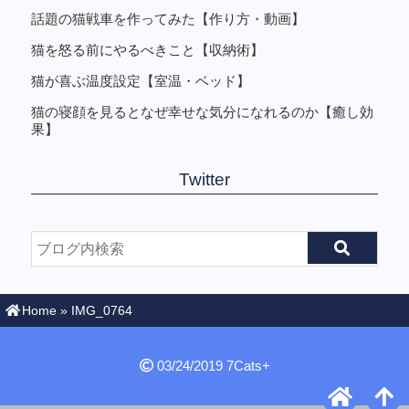
話題の猫戦車を作ってみた【作り方・動画】
猫を怒る前にやるべきこと【収納術】
猫が喜ぶ温度設定【室温・ベッド】
猫の寝顔を見るとなぜ幸せな気分になれるのか【癒し効
果】
Twitter
Home
»
IMG_0764
03/24/2019
7Cats+